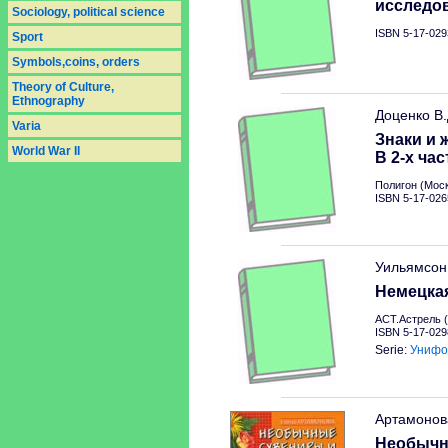
исследо
Sociology, political science
ISBN 5-17-029
Sport
Symbols,coins, orders
Theory of Culture,
Ethnography
Доценко В
Varia
Знаки и 
World War II
В 2-х час
Полигон (Моск
ISBN 5-17-026
Уильямсон
Немецкая
АСТ.Астрель (
ISBN 5-17-029
Serie:
Унифо
Артамонов
Необычн