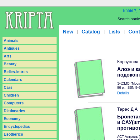
Küütri 7, 
Search book
New
Catalog
Lists
Cont
|
|
|
Animals
Antiques
Arts
Корзунова
Beauty
Алоэ и к
Belles-lettres
подокон
Calendars
ЭКСМО (Москв
Cars
96 p.; ISBN 5
Details
Children
Computers
Тарас Д.А
Dictionaries
Бронетан
Economy
и САУ(шт
Encyclopedias
противо
Esotherics
АСТ.Астрель (