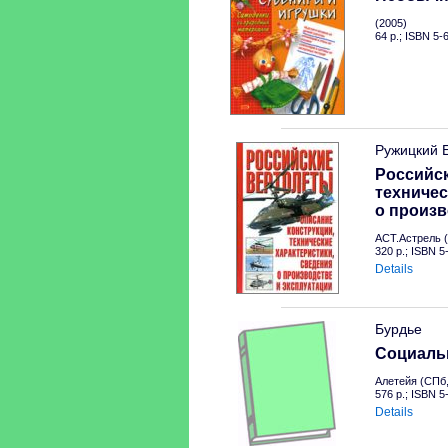
(2005)
64 p.; ISBN 5-
Ружицкий 
Российск
техничес
о произв
АСТ.Астрель (
320 p.; ISBN 
Details
Бурдье
Социальн
Алетейя (СПб,
576 p.; ISBN 
Details