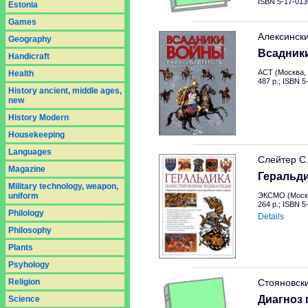
ISBN 5-17-013
Estonia
Games
Алексинск
Geography
Всадник
Handicraft
АСТ (Москва, 
Health
487 p.; ISBN 
History ancient, middle ages,
new
History Modern
Housekeeping
Languages
Слейтер С
Magazine
Геральд
Military technology, weapon,
uniform
ЭКСМО (Москв
264 p.; ISBN 
Philology
Details
Philosophy
Plants
Psyhology
Religion
Стояновск
Диагноз 
Science