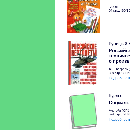
(2005)
64 стр.; ISBN
Ружицкий 
Российск
техничес
о произв
АСТ.Астрель (
320 стр.; ISB
Подробност
Бурдье
Социальн
Алетейя (СПб,
576 стр.; ISB
Подробност