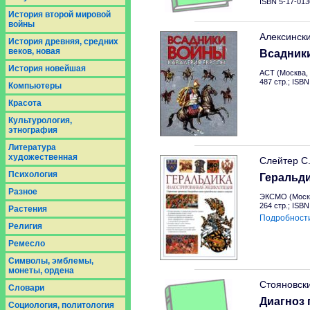
ISBN 5-17-013
История второй мировой
войны
Алексинск
История древняя, средних
веков, новая
Всадник
История новейшая
АСТ (Москва, 
487 стр.; ISB
Компьютеры
Красота
Культурология,
этнография
Литература
художественная
Слейтер С
Психология
Геральд
Разное
ЭКСМО (Москв
264 стр.; ISB
Растения
Подробност
Религия
Ремесло
Символы, эмблемы,
монеты, ордена
Стояновск
Словари
Диагноз 
Социология, политология