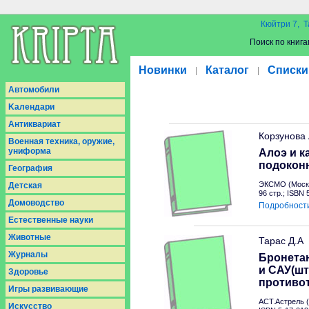
Кюйтри 7, Т
Поиск по книга
Новинки
Каталог
Списки
|
|
Aвтомобили
Kалендари
Антиквариат
Корзунова
Военная техника, оружие,
униформа
Алоэ и к
подокон
География
ЭКСМО (Москв
Детская
96 стр.; ISBN
Домоводство
Подробност
Естественные науки
Животные
Тарас Д.А
Журналы
Бронетан
и САУ(шт
Здоровье
противо
Игры развивающие
АСТ.Астрель (
Искусство