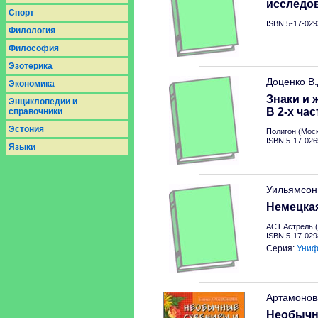
исследо
Спорт
ISBN 5-17-029
Филология
Философия
Эзотерика
Доценко В
Экономика
Знаки и 
Энциклопедии и
В 2-х час
справочники
Эстония
Полигон (Моск
ISBN 5-17-026
Языки
Уильямсон
Немецкая
АСТ.Астрель (
ISBN 5-17-029
Серия:
Униф
Артамонов
Необычн