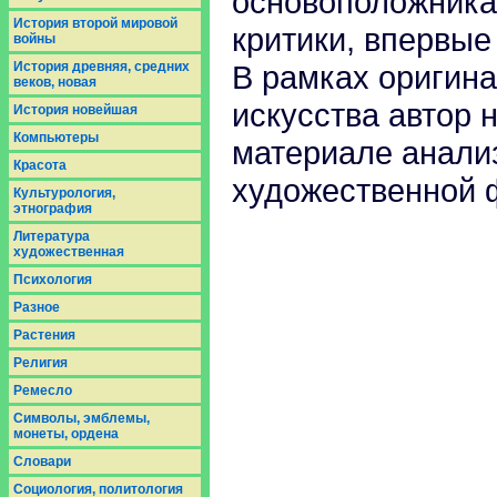
основоположника
История второй мировой
критики, впервые
войны
История древняя, средних
В рамках оригина
веков, новая
искусства автор 
История новейшая
Компьютеры
материале анализ
Красота
художественной 
Культурология,
этнография
Литература
художественная
Психология
Разное
Растения
Религия
Ремесло
Символы, эмблемы,
монеты, ордена
Словари
Социология, политология