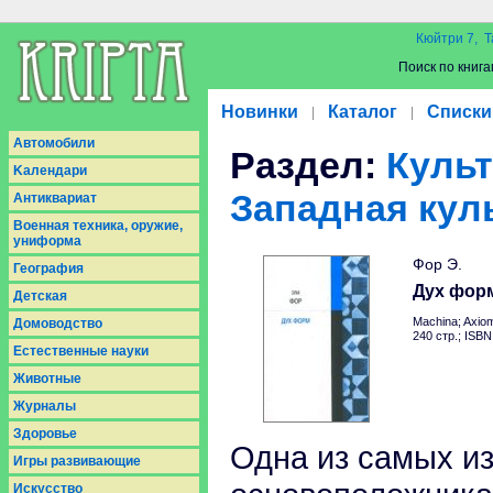
Кюйтри 7, Т
Поиск по книга
Новинки
Каталог
Списки
|
|
Aвтомобили
Раздел:
Культ
Kалендари
Западная кул
Антиквариат
Военная техника, оружие,
униформа
Фор Э.
География
Дух фор
Детская
Machina; Axio
Домоводство
240 стр.; ISB
Естественные науки
Животные
Журналы
Здоровье
Одна из самых из
Игры развивающие
Искусство