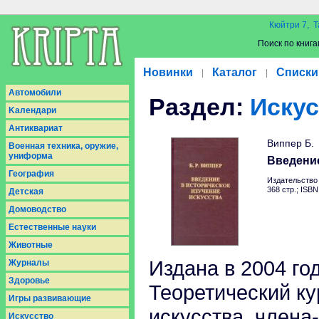
Кюйтри 7, Т
Поиск по книга
Новинки
Каталог
Списки
|
|
Aвтомобили
Раздел:
Иску
Kалендари
Антиквариат
Виппер Б.
Военная техника, оружие,
униформа
Введение
География
Издательство 
368 стр.; ISB
Детская
Домоводство
Естественные науки
Животные
Издана в 2004 го
Журналы
Здоровье
Теоретический ку
Игры развивающие
искусства, член
Искусство