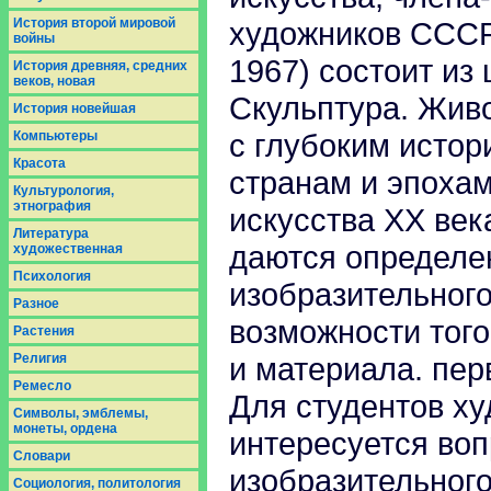
История второй мировой
художников СССР
войны
1967) состоит из
История древняя, средних
веков, новая
Скульптура. Живо
История новейшая
с глубоким исто
Компьютеры
Красота
странам и эпохам
Культурология,
этнография
искусства XX век
Литература
даются определе
художественная
Психология
изобразительног
Разное
возможности того
Растения
Религия
и материала. пер
Ремесло
Для студентов ху
Символы, эмблемы,
монеты, ордена
интересуется воп
Словари
изобразительного
Социология, политология