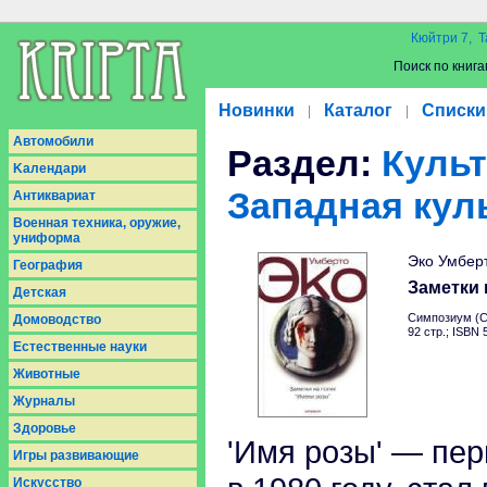
Кюйтри 7, Т
Поиск по книга
Новинки
Каталог
Списки
|
|
Aвтомобили
Раздел:
Культ
Kалендари
Западная кул
Антиквариат
Военная техника, оружие,
униформа
Эко Умбер
География
Заметки 
Детская
Симпозиум (С
Домоводство
92 стр.; ISBN
Естественные науки
Животные
Журналы
Здоровье
'Имя розы' — пе
Игры развивающие
Искусство