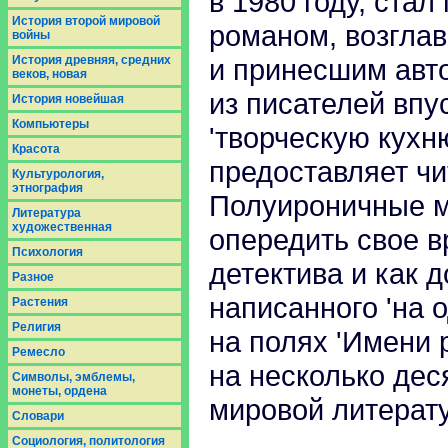
в 1980 году, ста
История второй мировой
романом, возгла
войны
История древняя, средних
и принесшим авто
веков, новая
из писателей впу
История новейшая
Компьютеры
'творческую кухню
Красота
предоставляет чи
Культурология,
этнография
Полуироничные м
Литература
художественная
опередить свое в
Психология
детектива и как 
Разное
написанного 'на 
Растения
Религия
на полях 'Имени 
Ремесло
на несколько дес
Символы, эмблемы,
монеты, ордена
мировой литерат
Словари
Социология, политология