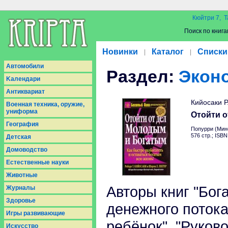
Кюйтри 7, Т
Поиск по книга
Новинки
Каталог
Списки
|
|
Aвтомобили
Раздел:
Экон
Kалендари
Антиквариат
Кийосаки Р
Военная техника, оружие,
униформа
Отойти 
География
Попурри (Минс
576 стр.; ISB
Детская
Домоводство
Естественные науки
Животные
Авторы книг "Бог
Журналы
Здоровье
денежного потока
Игры развивающие
ребёнок", "Руков
Искусство