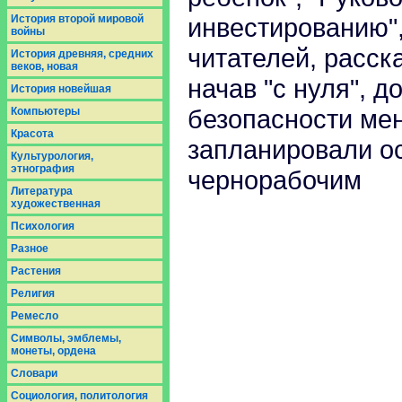
История второй мировой
инвестированию"
войны
читателей, расск
История древняя, средних
веков, новая
начав "с нуля", 
История новейшая
безопасности мен
Компьютеры
Красота
запланировали о
Культурология,
этнография
чернорабочим
Литература
художественная
Психология
Разное
Растения
Религия
Ремесло
Символы, эмблемы,
монеты, ордена
Словари
Социология, политология