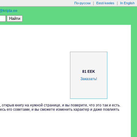
|
|
По-русски
Eesti keeles
In English
o@kripta.ee
81 EEK
Заказать!
ткрыв книгу на нужной странице, и вы поверите, что это так и есть.
тесь его советами, и вы сможете изменить характер и даже повлиять