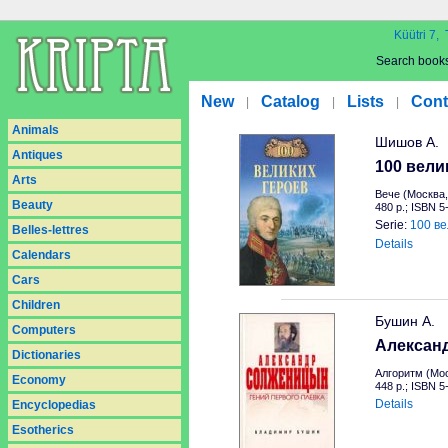
Küütri 7, 
Search book
New
Catalog
Lists
Cont
|
|
|
Animals
Шишов А.
Antiques
100 вели
Arts
Вече (Москва,
Beauty
480 p.; ISBN 
Serie:
100 ве
Belles-lettres
Details
Calendars
Cars
Children
Бушин А.
Computers
Александ
Dictionaries
Алгоритм (Мос
Economy
448 p.; ISBN 
Details
Encyclopedias
Esotherics