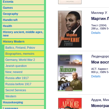
Estonia
Games
Миллер У.
Geography
Мартин Л
Handicraft
Текст (2004)
Health
288 p.; ISBN 
History ancient, middle ages,
Details
new
History Modern
Baltics, Finland, Pskov
Biographies, memoirs
Людендор
Germany, World War 2
Мои восп
Jewish question
АСТ. Харвест 
New; newest
800 p.; ISBN 
Details
Russia after 1917
Russia before 1917
Secret Services
Western
Ардов, Ми
Housekeeping
Моногра
Languages