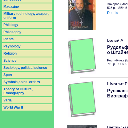
Захаров (Моск
Magazine
528 p.; ISBN 
Details
Military technology, weapon,
uniform
Philology
Philosophy
Plants
Белый А
Psyhology
Рудольф
о Штайн
Religion
Science
Республика (М
719 p.; ISBN 
Sociology, political science
Sport
Symbols,coins, orders
Шмаглит Р
Theory of Culture,
Русская 
Ethnography
Биограф
Varia
World War II
Вертинская