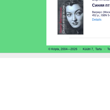
Синяя п
Вагриус (Моск
452 p.; ISBN 
Details
© Kripta, 2004—2026
•
Küütri 7, Tartu
•
Tel