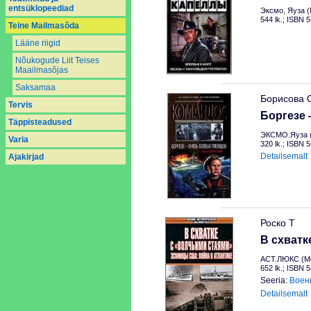
entsüklopeediad
Эксмо, Яуза (
544 lk.; ISBN 
Teine Mailmasõda
Lääne riigid
Nõukogude Liit Teises
Maailmasõjas
Saksamaa
Борисова 
Tervis
Боргезе
Täppisteadused
ЭКСМО.Яуза (
Varia
320 lk.; ISBN 
Detailsemalt
Аjakirjad
Роско Т
В схватк
АСТ.ЛЮКС (Мо
652 lk.; ISBN 
Seeria:
Воен
Detailsemalt