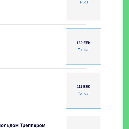
Tellida!
139 EEK
Tellida!
111 EEK
Tellida!
польдом Треппером