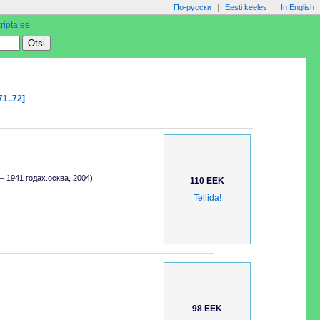
|
|
По-русски
Eesti keeles
In English
ripta.ee
71..72]
 1941 годах.осква, 2004)
110 EEK
Tellida!
98 EEK