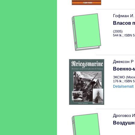
Гофман И.
Власов п
(2005)
544 lk.; ISBN 
Джексон Р
Военно-м
ЭКСМО (Москв
176 lk.; ISBN 
Detailsemalt
Дроговоз И
Воздушн