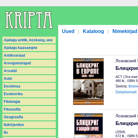
Uued
Kataloog
Nimekirjad
|
|
Ajalugu antiik, keskaeg, uus
Ajalugu kaasaegne
Antikvariaat
Лозовский 
Arengumängud
Блицкриг
Arvutid
АСТ (Эта книг
Auto
480 lk.; ISBN 
Eestimaa
Seeria:
Воен
Detailsemalt
Esoteerika
Filoloogia
Filosoofia
Лозовский 
Geograafia
Блицкриг
Ilukirjandus
(2004)
Ilu
672 lk.; ISBN 