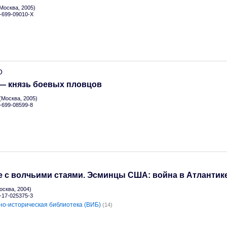
Москва, 2005)
5-699-09010-X
О
 — князь боевых пловцов
Москва, 2005)
5-699-08599-8
е с волчьими стаями. Эсминцы США: война в Атлантик
сква, 2004)
5-17-025375-3
но-историческая библиотека (ВИБ)
(14)