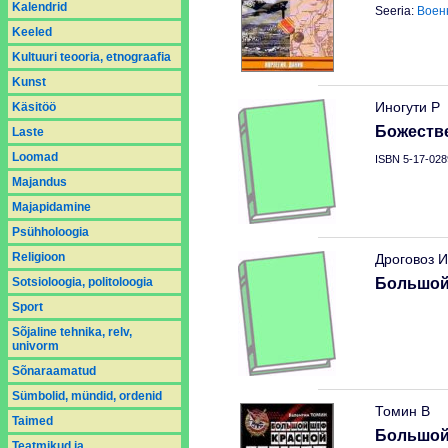
Kalendrid
Seeria:
Воен
Keeled
Kultuuri teooria, etnograafia
Kunst
Иногути Р
Käsitöö
Божеств
Laste
Loomad
ISBN 5-17-028
Majandus
Majapidamine
Psühholoogia
Religioon
Дроговоз И
Sotsioloogia, politoloogia
Большой
Sport
Sõjaline tehnika, relv,
univorm
Sõnaraamatud
Sümbolid, mündid, ordenid
Томин В
Taimed
Большой
Teatmikud ja