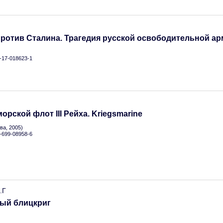
ротив Сталина. Трагедия русской освободительной арми
5-17-018623-1
орской флот III Рейха. Kriegsmarine
а, 2005)
5-699-08958-6
.Г
ый блицкриг