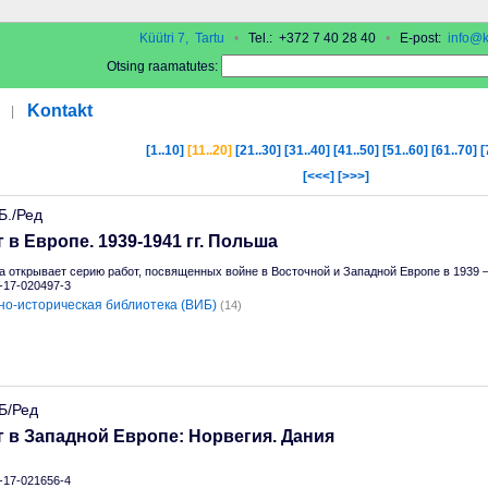
Küütri 7, Tartu
•
Tel.: +372 7 40 28 40
•
E-post:
info@k
Otsing raamatutes:
Kontakt
|
[1..10]
[11..20]
[21..30]
[31..40]
[41..50]
[51..60]
[61..70]
[
[<<<]
[>>>]
Б./Ред
 в Европе. 1939-1941 гг. Польша
а открывает серию работ, посвященных войне в Восточной и Западной Европе в 1939 —
5-17-020497-3
но-историческая библиотека (ВИБ)
(14)
Б/Ред
 в Западной Европе: Норвегия. Дания
5-17-021656-4