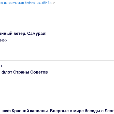
но-историческая библиотека (ВИБ)
(14)
енный ветер. Самураи!
943-Х
.Г
 флот Страны Советов
 шеф Красной капеллы. Впервые в мире беседы с Лео