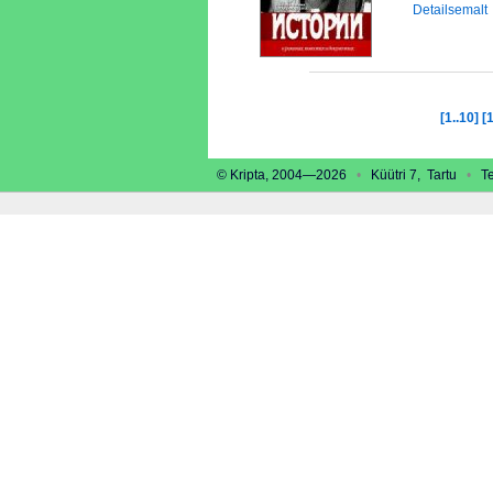
Detailsemalt
[1..10]
[
© Kripta, 2004—2026
•
Küütri 7, Tartu
•
Tel