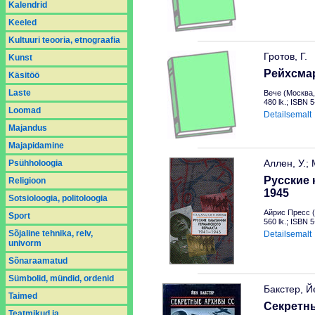
Kalendrid
Keeled
Kultuuri teooria, etnograafia
Гротов, Г.
Kunst
Рейхсма
Käsitöö
Laste
Вече (Москва,
480 lk.; ISBN 
Loomad
Detailsemalt
Majandus
Majapidamine
Аллен, У.; 
Psühholoogia
Русские 
Religioon
1945
Sotsioloogia, politoloogia
Айрис Пресс (
Sport
560 lk.; ISBN 
Sõjaline tehnika, relv,
Detailsemalt
univorm
Sõnaraamatud
Sümbolid, mündid, ordenid
Бакстер, Йе
Taimed
Секретн
Teatmikud ja