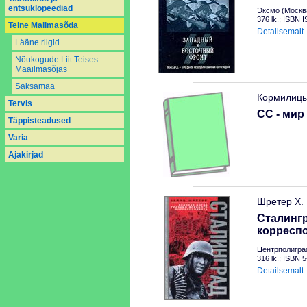
entsüklopeediad
Эксмо (Москва
376 lk.; ISBN 
Teine Mailmasõda
Detailsemalt
Lääne riigid
Nõukogude Liit Teises
Maailmasõjas
Saksamaa
Кормилиц
Tervis
СС - мир
Täppisteadused
Varia
Аjakirjad
Шретер Х.
Сталингр
корресп
Центрполигра
316 lk.; ISBN 
Detailsemalt