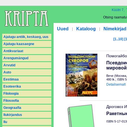
Küütri 7, 
Otsing raamatu
Uued
Kataloog
Nimekirjad
|
|
Ajalugu antiik, keskaeg, uus
[1..10]
[
Ajalugu kaasaegne
Antikvariaat
Помогайбо
Arengumängud
Псевдоис
Arvutid
мировой
Auto
Вече (Москва,
Eestimaa
480 lk.; ISBN 
Detailsemalt
Esoteerika
Filoloogia
Filosoofia
Дроговоз И
Geograafia
Ракетны
Ilukirjandus
ISBN 5-17-013
Ilu