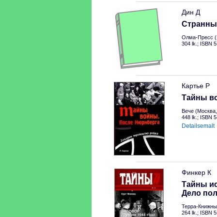
Дин Д
Странны
Олма-Пресс (
304 lk.; ISBN 
Картье Р
Тайны в
Вече (Москва,
448 lk.; ISBN 
Detailsemalt
Финкер К
Тайны ис
Дело по
Терра-Книжный
264 lk.; ISBN 