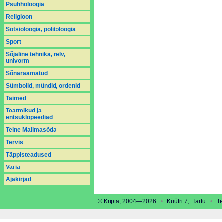
Psühholoogia
Religioon
Sotsioloogia, politoloogia
Sport
Sõjaline tehnika, relv,
univorm
Sõnaraamatud
Sümbolid, mündid, ordenid
Taimed
Teatmikud ja
entsüklopeediad
Teine Mailmasõda
Tervis
Täppisteadused
Varia
Аjakirjad
© Kripta, 2004—2026
•
Küütri 7, Tartu
•
Tel