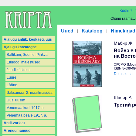
Küütri 7, 
Otsing raamatu
Uued
Kataloog
Nimekirjad
|
|
Ajalugu antiik, keskaeg, uus
Мабир Ж
Ajalugu kaasaegne
Война в
Baltikum, Soome, Pihkva
на Восто
Elulood, mälestused
ЭКСМО (Москв
ISBN 5-699-09
Juudi küsimus
Detailsemalt
Luure
Lääne
Saksamaa, 2. maailmasõda
Шпеер А
Uus; uusim
Третий р
Venemaa kuni 1917. a.
Venemaa peale 1917. a.
Antikvariaat
Arengumängud