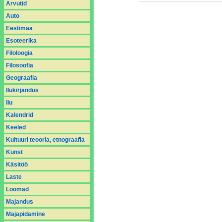
Arvutid
Auto
Eestimaa
Esoteerika
Filoloogia
Filosoofia
Geograafia
Ilukirjandus
Ilu
Kalendrid
Keeled
Kultuuri teooria, etnograafia
Kunst
Käsitöö
Laste
Loomad
Majandus
Majapidamine