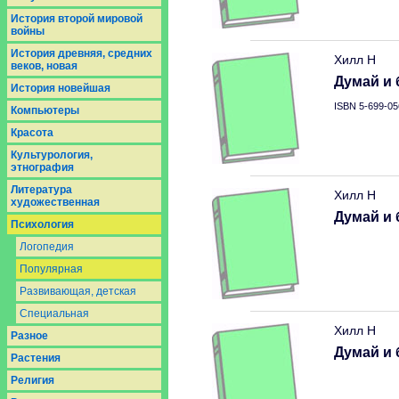
История второй мировой
войны
История древняя, средних
Хилл Н
веков, новая
Думай и 
История новейшая
ISBN 5-699-05
Компьютеры
Красота
Культурология,
этнография
Литература
Хилл Н
художественная
Думай и 
Психология
Логопедия
Популярная
Развивающая, детская
Специальная
Хилл Н
Разное
Думай и 
Растения
Религия