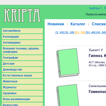
Кюйтри 7, Т
Поиск по книга
Новинки
Каталог
Списки
|
|
Aвтомобили
[1..10]
[11..20]
[21..30]
[31..40]
[41..50
Kалендари
Антиквариат
Военная техника, оружие,
Хьюитт У
униформа
Гипноз. 
География
АСТ (Москва, 
Детская
63 стр.; ISBN
Домоводство
Естественные науки
Животные
Синельник
Журналы
Гомеопа
Здоровье
Игры развивающие
Искусство