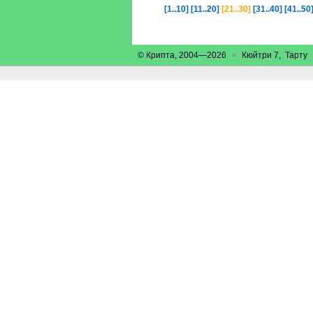
[1..10]
[11..20]
[21..30]
[31..40]
[41..50
© Крипта, 2004—2026
•
Кюйтри 7, Тарт