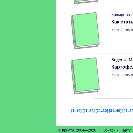
Козырева 
Как стат
ISBN 5-9285-0
Беденко М
Картофел
ISBN 5-9285-0
[1..10]
[11..20]
[21..30]
[31..40]
[41..5
© Крипта, 2004—2026
•
Кюйтри 7, Тарт