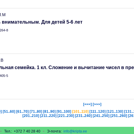
Л.М
ь внимательным. Для детей 5-6 лет
264-8
.В
ьная семейка. 1 кл. Сложение и вычитание чисел в пр
405-5
[<<<]
[>>>]
0]
[51..60]
[61..70]
[71..80]
[81..90]
[91..100]
[101..110]
[111..120]
[121..130]
[131.
[201..210]
[211..220]
[221..230]
[231..240]
[241..250]
[251..260]
[26
у
•
Тел.: +372 7 40 28 40
•
Э-почта:
info@kripta.ee