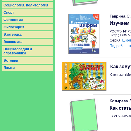
Социология, политология
Спорт
Гаврина С.
Филология
Изучаем
Философия
РОСМЭН-ПРЕС
Эзотерика
8 стр.; ISBN 5
Серия:
Школ
Экономика
Подробност
Энциклопедии и
справочники
Эстония
Как зову
Языки
Степпазл (Мо
Козырева 
Как стат
ISBN 5-9285-0