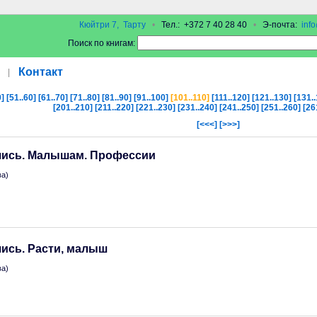
Кюйтри 7, Тарту
•
Тел.: +372 7 40 28 40
•
Э-почта:
inf
Поиск по книгам:
Контакт
|
0]
[51..60]
[61..70]
[71..80]
[81..90]
[91..100]
[101..110]
[111..120]
[121..130]
[131.
[201..210]
[211..220]
[221..230]
[231..240]
[241..250]
[251..260]
[26
[<<<]
[>>>]
учись. Малышам. Профессии
ва)
чись. Расти, малыш
ва)