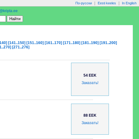
|
|
По-русски
Eesti keeles
In English
o@kripta.ee
.140]
[141..150]
[151..160]
[161..170]
[171..180]
[181..190]
[191..200]
1..270]
[271..276]
54 EEK
Заказать!
88 EEK
Заказать!