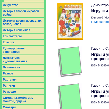
Демонстра
Искусство
Игрушки
История второй мировой
войны
Книголюб (Мос
История древняя, средних
Подробност
веков, новая
История новейшая
Компьютеры
Красота
Гаврина С
Культурология,
этнография
Игры и у
Литература
процесс
художественная
ISBN 5-9285-0
Психология
Разное
Растения
Гаврина С
Религия
Игры и у
Ремесло
процесс
Символы, эмблемы,
монеты, ордена
ISBN 5-9285-0
Словари