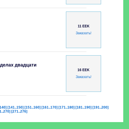
11 EEK
Заказать!
еделах двадцати
16 EEK
Заказать!
.140]
[141..150]
[151..160]
[161..170]
[171..180]
[181..190]
[191..200]
1..270]
[271..276]