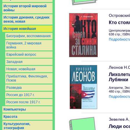
История второй мировой
войны
Островски
История древняя, средних
веков, новая
Кто стоя
История новейшая
Центрполигра
638 стр.; ISB
Биографии, воспоминания
Подробност
Германия, 2 мировая
война
Еврейский вопрос
Западная
Леонов Н.
Новая; новейшая
Лихолеть
Прибалтика, Финляндия,
Лубянки
Псков
Разведка
Алгоритм, Экс
480 стр.; ISB
Россия до 1917 г.
Подробност
Россия после 1917 г.
Компьютеры
Красота
Зевелев А.
Культурология,
Люди ос
этнография