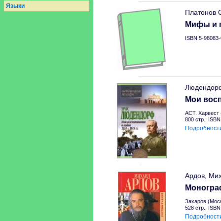
Языки
Платонов 
Мифы и 
ISBN 5-98083-
Людендор
Мои восп
АСТ. Харвест 
800 стр.; ISB
Подробност
Ардов, Ми
Моногра
Захаров (Моск
528 стр.; ISB
Подробност