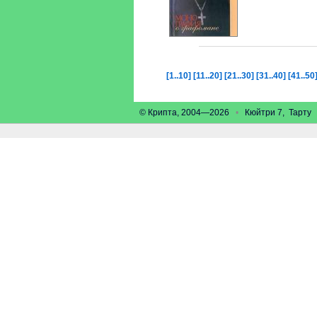
[1..10]
[11..20]
[21..30]
[31..40]
[41..50
© Крипта, 2004—2026
•
Кюйтри 7, Тарт