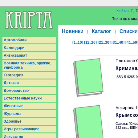
Кюйтри 7, Т
Поиск по книга
Новинки
Каталог
Списки
|
|
Aвтомобили
[1..10]
[11..20]
[21..30]
[31..40]
[41..50
Kалендари
Антиквариат
Платонов 
Военная техника, оружие,
униформа
Криминал
География
ISBN 5-9265-0
Детская
Домоводство
Естественные науки
Животные
Бекирова 
Журналы
Крымскот
Здоровье
Оджакъ (Симф
332 стр.; ISB
Игры развивающие
Искусство