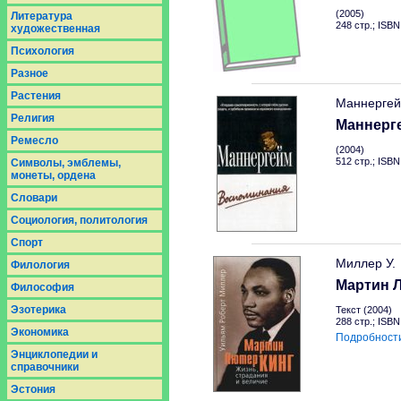
(2005)
Литература
248 стр.; ISB
художественная
Психология
Разное
Растения
Маннергей
Религия
Маннерг
Ремесло
(2004)
512 стр.; ISB
Символы, эмблемы,
монеты, ордена
Словари
Социология, политология
Спорт
Миллер У.
Филология
Мартин Л
Философия
Эзотерика
Текст (2004)
288 стр.; ISB
Экономика
Подробност
Энциклопедии и
справочники
Эстония