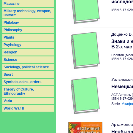
исследо
Magazine
ISBN 5-17-029
Military technology, weapon,
uniform
Philology
Philosophy
Доценко В
Plants
Знаки и 
Psyhology
В 2-х час
Religion
Полигон (Моск
ISBN 5-17-026
Science
Sociology, political science
Sport
Уильямсон
Symbols,coins, orders
Немецкая
Theory of Culture,
Ethnography
АСТ.Астрель (
ISBN 5-17-029
Varia
Serie:
Унифо
World War II
Артамонов
Необычн