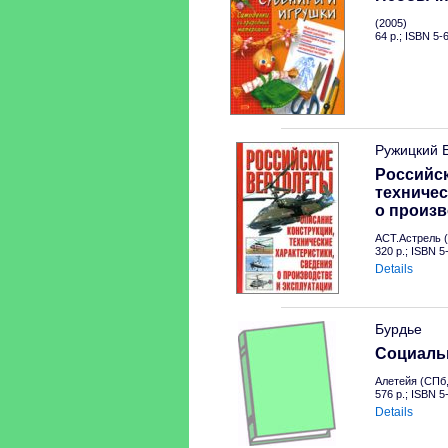
(2005)
64 p.; ISBN 5-
Ружицкий 
Российск
техничес
о произв
АСТ.Астрель (
320 p.; ISBN 
Details
Бурдье
Социальн
Алетейя (СПб,
576 p.; ISBN 
Details