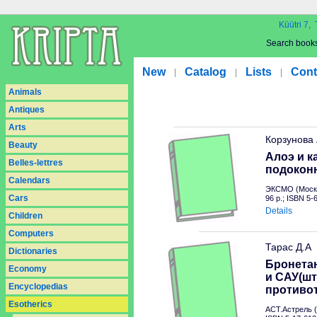
Küütri 7, 
Search book
New
Catalog
Lists
Cont
|
|
|
Animals
Antiques
Arts
Корзунова
Beauty
Алоэ и к
Belles-lettres
подокон
Calendars
ЭКСМО (Москв
Cars
96 p.; ISBN 5
Details
Children
Computers
Тарас Д.А
Dictionaries
Бронетан
Economy
и САУ(шт
Encyclopedias
противо
Esotherics
АСТ.Астрель (