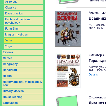
ISBN 5-17-013
Astrology
Classics
Алексинск
Daos practics
Всадник
Esoterical medicine,
psychology
АСТ (Москва, 
487 p.; ISBN 
Feng Shui
Magics, mysticism
Varia
Yoga
Estonia
Слейтер С
Games
Геральд
Geography
ЭКСМО (Москв
Handicraft
264 p.; ISBN 
Details
Health
History ancient, middle ages,
new
History Modern
Housekeeping
Стояновск
Диагноз 
Languages