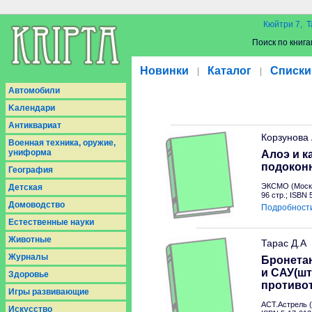
Кюйтри 7, Т
Поиск по книга
Новинки
Каталог
Списки
|
|
Aвтомобили
Kалендари
Антиквариат
Корзунова
Военная техника, оружие,
униформа
Алоэ и к
подокон
География
ЭКСМО (Москв
Детская
96 стр.; ISBN
Домоводство
Подробност
Естественные науки
Животные
Тарас Д.А
Журналы
Бронетан
и САУ(шт
Здоровье
противо
Игры развивающие
АСТ.Астрель (
Искусство