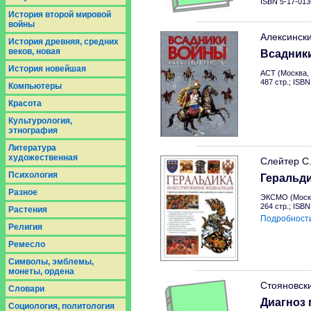
ISBN 5-17-013
История второй мировой
войны
Алексинск
История древняя, средних
веков, новая
Всадник
История новейшая
АСТ (Москва, 
487 стр.; ISB
Компьютеры
Красота
Культурология,
этнография
Литература
художественная
Слейтер С
Психология
Геральд
Разное
ЭКСМО (Москв
264 стр.; ISB
Растения
Подробност
Религия
Ремесло
Символы, эмблемы,
монеты, ордена
Стояновск
Словари
Диагноз 
Социология, политология