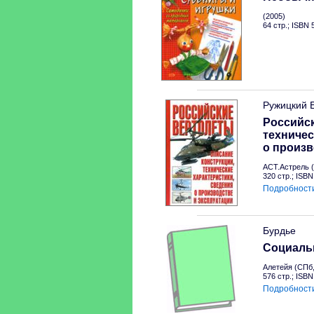
(2005)
64 стр.; ISBN
Ружицкий 
Российск
техничес
о произв
АСТ.Астрель (
320 стр.; ISB
Подробност
Бурдье
Социальн
Алетейя (СПб,
576 стр.; ISB
Подробност