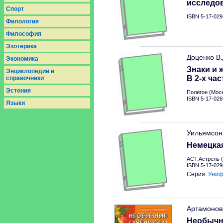
исследо
Спорт
ISBN 5-17-029
Филология
Философия
Эзотерика
Доценко В
Экономика
Знаки и 
Энциклопедии и
В 2-х час
справочники
Эстония
Полигон (Моск
ISBN 5-17-026
Языки
Уильямсон
Немецкая
АСТ.Астрель (
ISBN 5-17-029
Серия:
Униф
Артамонов
Необычн