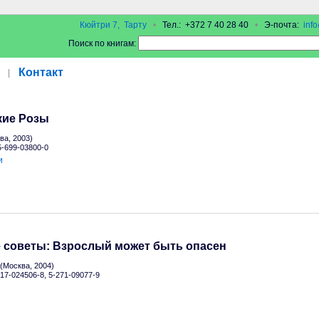
Кюйтри 7, Тарту
•
Тел.: +372 7 40 28 40
•
Э-почта:
inf
Поиск по книгам:
Контакт
|
кие Розы
а, 2003)
 5-699-03800-0
и
 советы: Взрослый может быть опасен
(Москва, 2004)
-17-024506-8, 5-271-09077-9