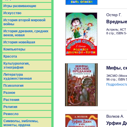
Игры развивающие
Искусство
Остер Г.
История второй мировой
Вредные
войны
Астрель; АСТ 
История древняя, средних
8 стр.; ISBN 
веков, новая
История новейшая
Компьютеры
Красота
Культурология,
этнография
Мифы, ск
Литература
ЭКСМО (Москв
художественная
96 стр.; ISBN 
Подробност
Психология
Разное
Растения
Религия
Ремесло
Волков А.
Символы, эмблемы,
Урфин Д
монеты, ордена