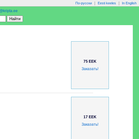
|
|
По-русски
Eesti keeles
In English
o@kripta.ee
75 EEK
Заказать!
17 EEK
Заказать!