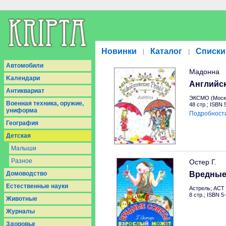
Новинки
Каталог
Списки
|
|
Aвтомобили
Мадонна
Kалендари
Английс
Антиквариат
ЭКСМО (Москв
Военная техника, оружие,
48 стр.; ISBN
униформа
Подробност
География
Детская
Малыши
Разное
Остер Г.
Домоводство
Вредные
Естественные науки
Астрель; АСТ 
8 стр.; ISBN 5
Животные
Журналы
Здоровье