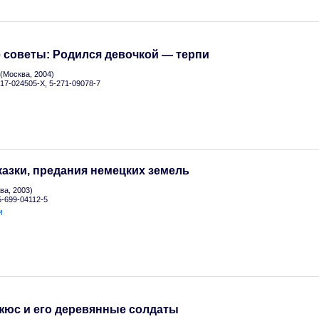
 советы: Родился девочкой — терпи
(Москва, 2004)
5-17-024505-X, 5-271-09078-7
азки, предания немецких земель
а, 2003)
5-699-04112-5
и
жюс и его деревянные солдаты