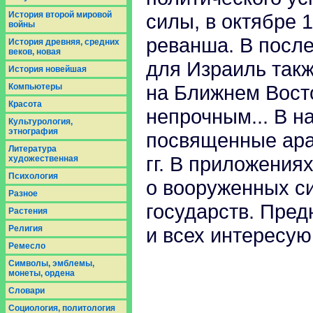
История второй мировой
силы, в октябре 
войны
реванша. В посл
История древняя, средних
веков, новая
для Израиль такж
История новейшая
на Ближнем Вост
Компьютеры
Красота
непрочным... В 
Культурология,
этнография
посвященные ара
Литература
гг. В приложения
художественная
Психология
о вооруженных с
Разное
государств. Пред
Растения
Религия
и всех интересую
Ремесло
Символы, эмблемы,
монеты, ордена
Словари
Социология, политология