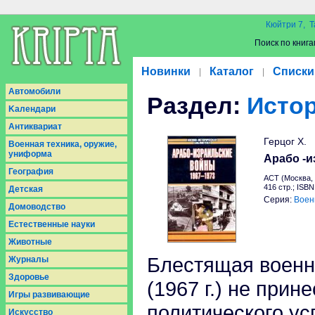
Кюйтри 7, Т
Поиск по книга
Новинки
Каталог
Списки
|
|
Aвтомобили
Раздел:
Исто
Kалендари
Антиквариат
Герцог Х.
Военная техника, оружие,
униформа
Арабо -и
География
АСТ (Москва, 
416 стр.; ISB
Детская
Серия:
Воен
Домоводство
Естественные науки
Животные
Блестящая военн
Журналы
Здоровье
(1967 г.) не при
Игры развивающие
политического ус
Искусство