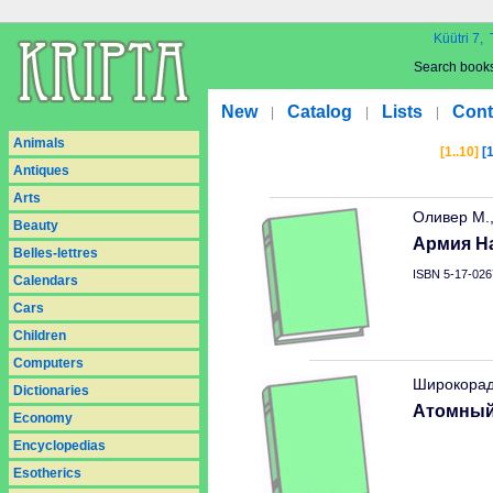
Küütri 7, 
Search book
New
Catalog
Lists
Cont
|
|
|
Animals
[1..10]
[
Antiques
Arts
Оливер М.
Beauty
Армия Н
Belles-lettres
ISBN 5-17-026
Calendars
Cars
Children
Computers
Широкорад
Dictionaries
Атомный
Economy
Encyclopedias
Esotherics