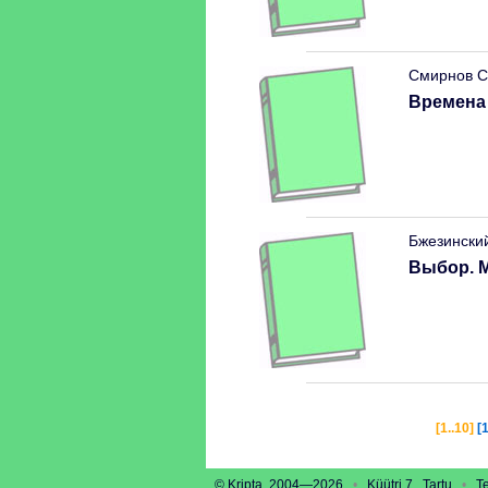
Смирнов С
Времена
Бжезински
Выбор. 
[1..10]
[
© Kripta, 2004—2026
•
Küütri 7, Tartu
•
Tel