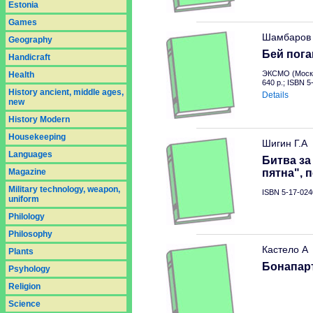
Estonia
Games
Шамбаров 
Geography
Бей пога
Handicraft
ЭКСМО (Москв
Health
640 p.; ISBN 
History ancient, middle ages,
Details
new
History Modern
Housekeeping
Шигин Г.А
Languages
Битва за
Magazine
пятна", 
Military technology, weapon,
ISBN 5-17-024
uniform
Philology
Philosophy
Кастело А
Plants
Бонапар
Psyhology
Religion
Science