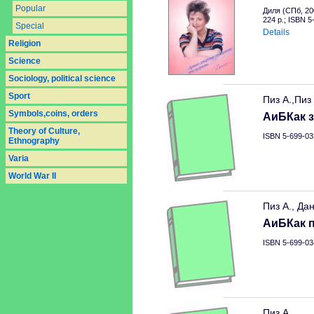
Popular
Диля (СПб, 20
224 p.; ISBN 
Special
Details
Religion
Science
Sociology, political science
Sport
Пиз А.,Пиз
Symbols,coins, orders
АиБКак з
Theory of Culture,
ISBN 5-699-03
Ethnography
Varia
World War II
Пиз А., Да
АиБКак п
ISBN 5-699-03
Пиз А