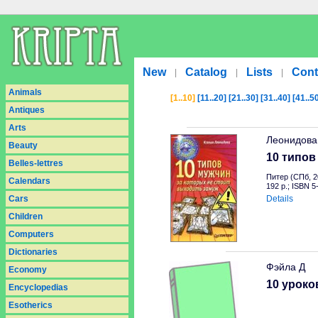
New
Catalog
Lists
Cont
|
|
|
Animals
[1..10]
[11..20]
[21..30]
[31..40]
[41..5
Antiques
Arts
Леонидова
Beauty
10 типов
Belles-lettres
Питер (СПб, 2
Calendars
192 p.; ISBN 
Cars
Details
Children
Computers
Dictionaries
Фэйла Д
Economy
10 уроко
Encyclopedias
Esotherics