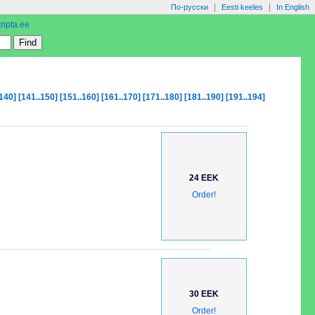
|
|
По-русски
Eesti keeles
In English
ripta.ee
.140]
[141..150]
[151..160]
[161..170]
[171..180]
[181..190]
[191..194]
24 EEK
Order!
30 EEK
Order!