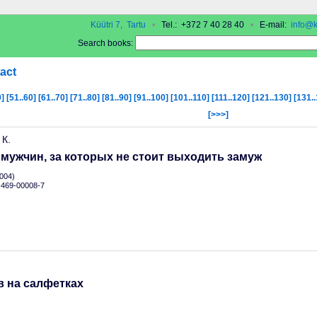
Küütri 7, Tartu
•
Tel.: +372 7 40 28 40
•
E-mail:
info@k
Search books:
act
0]
[51..60]
[61..70]
[71..80]
[81..90]
[91..100]
[101..110]
[111..120]
[121..130]
[131.
[>>>]
 К.
 мужчин, за которых не стоит выходить замуж
004)
5-469-00008-7
в на салфетках