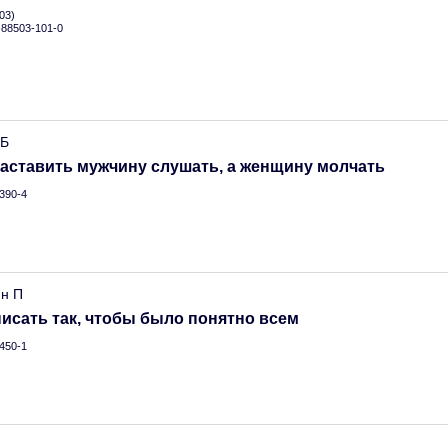
03)
5-88503-101-0
 Б
аставить мужчину слушать, а женщину молчать
390-4
нн П
исать так, чтобы было понятно всем
450-1