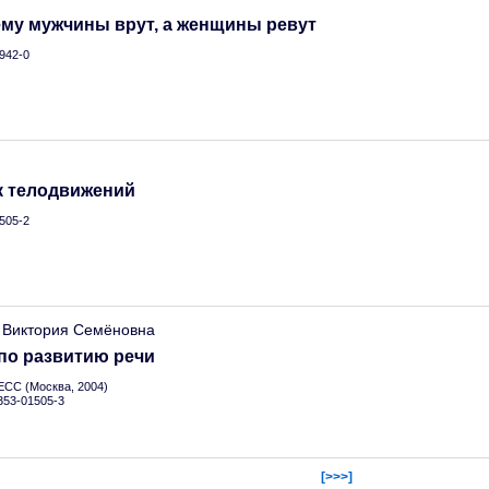
му мужчины врут, а женщины ревут
942-0
 телодвижений
505-2
 Виктория Семёновна
по развитию речи
С (Москва, 2004)
-353-01505-3
[>>>]