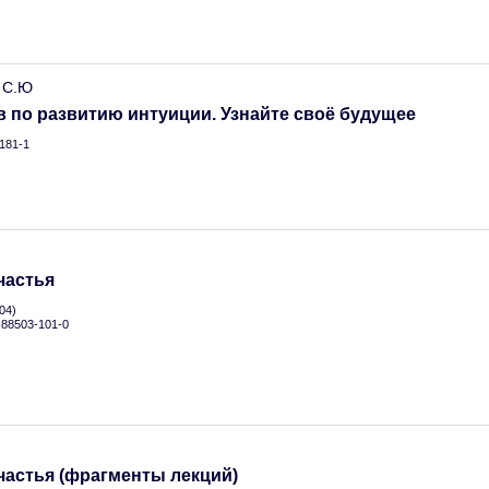
 С.Ю
в по развитию интуиции. Узнайте своё будущее
181-1
.
частья
04)
5-88503-101-0
.
частья (фрагменты лекций)