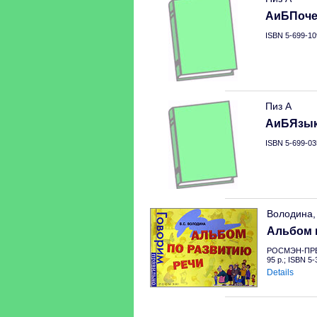
АиБПоче
ISBN 5-699-10
Пиз А
АиБЯзык
ISBN 5-699-03
Володина,
Альбом 
РОСМЭН-ПРЕС
95 p.; ISBN 5
Details