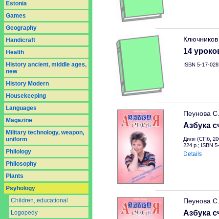
Estonia
Games
Geography
Ключников
Handicraft
14 уроко
Health
History ancient, middle ages,
ISBN 5-17-028
new
History Modern
Housekeeping
Languages
Пеунова С
Magazine
Азбука с
Military technology, weapon,
uniform
Диля (СПб, 20
224 p.; ISBN 
Philology
Details
Philosophy
Plants
Psyhology
Children, educational
Пеунова С
Азбука с
Logopedy