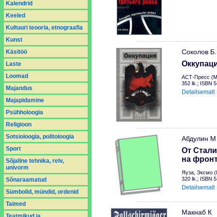
Kalendrid
Keeled
Kultuuri teooria, etnograafia
Kunst
Соколов Б.
Käsitöö
Оккупац
Laste
Loomad
АСТ-Пресс (М
352 lk.; ISBN 
Majandus
Detailsemalt
Majapidamine
Psühholoogia
Religioon
Sotsioloogia, politoloogia
Абдулин М
Sport
От Стали
на фрон
Sõjaline tehnika, relv,
univorm
Яуза, Эксмо (
320 lk.; ISBN 
Sõnaraamatud
Detailsemalt
Sümbolid, mündid, ordenid
Taimed
Макнаб К
Teatmikud ja