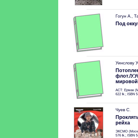
Гогун А., Т
Под окку
Уинслову У
Потопле
флот./У.
мировой 
АСТ: Ермак (М
622 lk.; ISBN 
Чуев С.
Прокляты
рейха
ЭКСМО (Москв
576 lk.; ISBN 