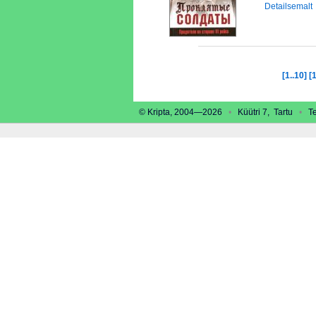
Detailsemalt
[1..10]
[
© Kripta, 2004—2026
•
Küütri 7, Tartu
•
Tel