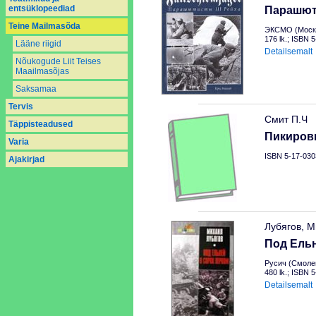
entsüklopeediad
Парашюти
Teine Mailmasõda
ЭКСМО (Москв
176 lk.; ISBN 
Lääne riigid
Detailsemalt
Nõukogude Liit Teises
Maailmasõjas
Saksamaa
Tervis
Смит П.Ч
Täppisteadused
Пикиров
Varia
ISBN 5-17-030
Аjakirjad
Лубягов, М
Под Ельн
Русич (Смолен
480 lk.; ISBN 
Detailsemalt