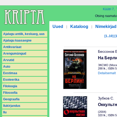
Küütri 7, 
Otsing raamatu
Uued
Kataloog
Nimekirjad
|
|
Ajalugu antiik, keskaeg, uus
[1..10]
[
Ajalugu kaasaegne
Antikvariaat
Бессонов 
Arengumängud
На Берли
Arvutid
ЭКСМО (Москв
Auto
288 lk.; ISBN 
Eestimaa
Detailsemalt
Esoteerika
Filoloogia
Filosoofia
Зубков С.
Geograafia
Оккультн
Ilukirjandus
(2004)
Ilu
320 lk.; ISBN 