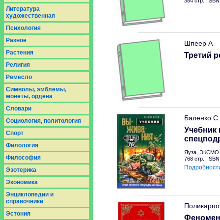
384 стр.; ISB
Литература
художественная
Психология
Разное
Шпеер А
Растения
Третий р
Религия
Ремесло
Символы, эмблемы,
монеты, ордена
Словари
Баленко С.
Социология, политология
Учебник
Спорт
спецпод
Филология
Яуза, ЭКСМО 
Философия
768 стр.; ISB
Подробност
Эзотерика
Экономика
Энциклопедии и
справочники
Поликарпов
Эстония
Феномен