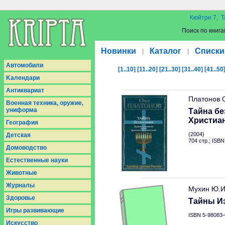
Кюйтри 7, Т
Поиск по книга
Новинки
Каталог
Списки
|
|
Aвтомобили
[1..10]
[11..20]
[21..30]
[31..40]
[41..50
Kалендари
Антиквариат
Платонов 
Военная техника, оружие,
униформа
Тайна бе
Христиа
География
(2004)
Детская
704 стр.; ISB
Домоводство
Естественные науки
Животные
Журналы
Мухин Ю.
Здоровье
Тайны И
Игры развивающие
ISBN 5-98083-
Искусство