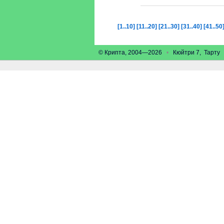
[1..10]
[11..20]
[21..30]
[31..40]
[41..50
© Крипта, 2004—2026
•
Кюйтри 7, Тарт