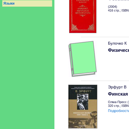
Языки
(2004)
416 стр.; ISB
Булочко К
Физическ
Эрфурт В
Финская 
Олма-Пресс (
320 стр.; ISB
Подробност