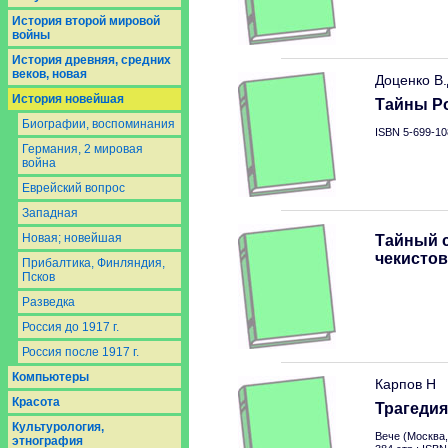
История второй мировой
войны
История древняя, средних
веков, новая
Доценко В
История новейшая
Тайны Р
Биографии, воспоминания
ISBN 5-699-10
Германия, 2 мировая
война
Еврейский вопрос
Западная
Новая; новейшая
Тайный с
чекистов
Прибалтика, Финляндия,
Псков
Разведка
Россия до 1917 г.
Россия после 1917 г.
Компьютеры
Карпов Н
Красота
Трагедия
Культурология,
Вече (Москва,
этнография